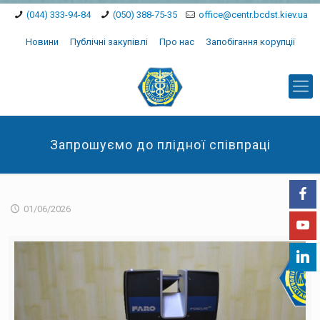
(044) 333-94-84
(050) 388-75-35
office@centr.bcdst.kiev.ua
Новини
Публічні закупівлі
Про нас
Запобігання корупції
Запрошуємо до плідної співпраці
01/06/2026