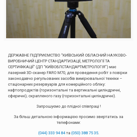
ДЕРЖАВНЕ ПІДПРИЄМСТВО “КИЇВСЬКИЙ ОБЛАСНИЙ НАУКОВО-
ВИРОБНИЧИЙ ЦЕНТР СТАНДАРТИЗАЦІЇ, МЕТРОЛОГІЇ ТА
СЕРТИФІКАЦІЇ” (ДП “КИЇВОБЛСТАНДАРТМЕТРОЛОГІЯ”) має
лазерний 3D-сканер FARO М70, для проведення робіт з повірки
законодавчо регульованих засобів вимірювальної техніки –
стаціонарних резервуарів для комерційного обліку:
нафтопродуктів (горизонтальні та вертикальні циліндричні,
сферичні); скрапленого газу (горизонтальні циліндричні).
Запрошуємо до плідної співпраці !
За більш детальною інформацією просимо звертатись за
телефонами:
(044) 333 94 84
та
(050) 388 75 35
.