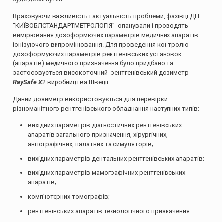
Враховуючи важливість і актуальність проблеми, фахівці ДП
“КИЇВОБЛСТАНДАРТМЕТРОЛОГІЯ” опанували і проводять
вимірювання дозоформючих параметрів медичних апаратів
іонізуючого випромінювання. Для проведення контролю
дозоформуючих параметрів рентгенівських установок
(апаратів) медичного призначення було придбано та
застосовується високоточний рентгенівський дозиметр
RaySafe X
2 виробництва Швеції.
Даний дозиметр використовується для перевірки
різноманітного рентгенівського обладнання наступних типів:
вихідних параметрів діагностичних рентгенівських
апаратів загального призначення, хірургічних,
ангіографічних, палатних та симуляторів;
вихідних параметрів дентальних рентгенівських апаратів;
вихідних параметрів мамографічних рентгенівських
апаратів;
комп’ютерних томографів;
рентгенівських апаратів технологічного призначення.