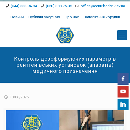
(044) 333-94-84
(050) 388-75-35
office@centr.bcdst.kiev.ua
Новини
Публічні закупівлі
Про нас
Запобігання корупції
Контроль дозоформуючих параметрів
рентгенівських установок (апаратів)
медичного призначення
10/06/2026