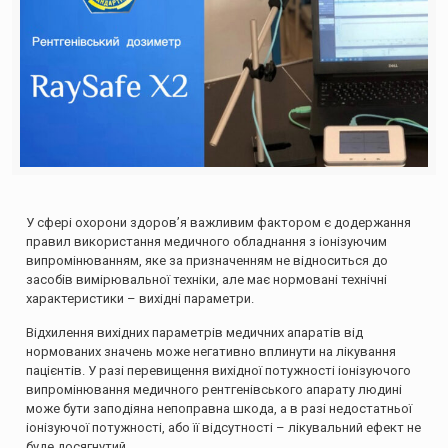
У сфері охорони здоров’я важливим фактором є додержання
правил використання медичного обладнання з іонізуючим
випромінюванням, яке за призначенням не відноситься до
засобів вимірювальної техніки, але має нормовані технічні
характеристики – вихідні параметри.
Відхилення вихідних параметрів медичних апаратів від
нормованих значень може негативно вплинути на лікування
пацієнтів. У разі перевищення вихідної потужності іонізуючого
випромінювання медичного рентгенівського апарату людині
може бути заподіяна непоправна шкода, а в разі недостатньої
іонізуючої потужності, або її відсутності – лікувальний ефект не
буде досягнутий.