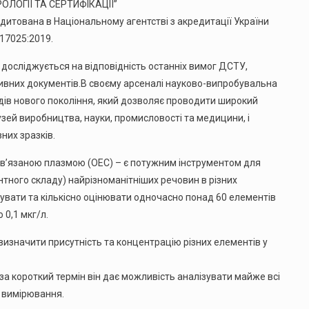
ЛОГІЇ ТА СЕРТИФІКАЦІЇ”
ована в Національному агентстві з акредитації України
17025:2019.
досліджується на відповідність останніх вимог ДСТУ,
ивних документів.В своєму арсеналі науково-випробувальна
дів нового покоління, який дозволяє проводити широкий
узей виробництва, науки, промисловості та медицини, і
них зразків.
зв’язаною плазмою (ОEC) – є потужним інструментом для
нтного складу) найрізноманітніших речовин в різних
увати та кількісно оцінювати одночасно понад 60 елементів
 0,1 мкг/л.
изначити присутність та концентрацію різних елементів у
за короткий термін він дає можливість аналізувати майже всі
ь вимірювання.