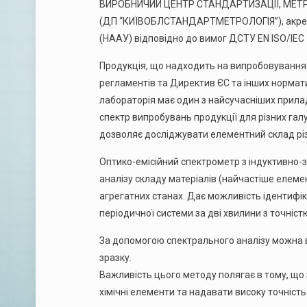
ВИРОБНИЧИЙ ЦЕНТР СТАНДАРТИЗАЦІЇ, МЕТРО
(ДП “КИЇВОБЛСТАНДАРТМЕТРОЛОГІЯ”), акредит
(НААУ) відповідно до вимог ДСТУ EN ISO/IEC 
Продукція, що надходить на випробовування 
регламентів та Директив ЄС та інших нормат
лабораторія має один з найсучасніших прила
спектр випробувань продукції для різних гал
дозволяє досліджувати елементний склад різ
Оптико-емісійний спектрометр з індуктивно-
аналізу складу матеріалів (найчастіше елеме
агрегатних станах. Дає можливість ідентифік
періодичної системи за дві хвилини з точністю
За допомогою спектрального аналізу можна в
зразку.
Важливість цього методу полягає в тому, що 
хімічні елементи та надавати високу точніст