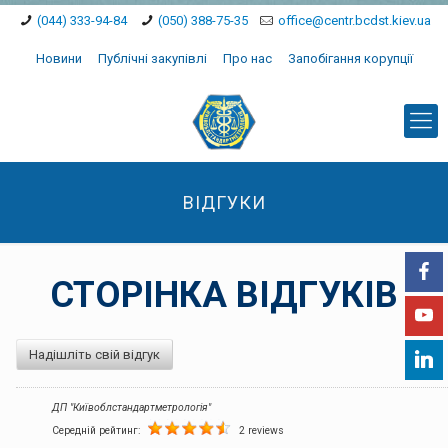
(044) 333-94-84
(050) 388-75-35
office@centr.bcdst.kiev.ua
Новини
Публічні закупівлі
Про нас
Запобігання корупції
ВІДГУКИ
СТОРІНКА ВІДГУКІВ
Надішліть свій відгук
ДП "Київоблстандартметрологія"
Середній рейтинг:
2 reviews